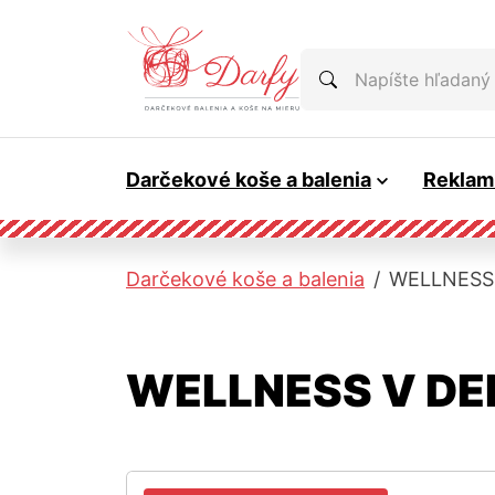
Skočiť na hlavnú navigáciu
Skočiť na obsah
Skočiť na bočnú lištu
Skočiť na pätičku
Napíšte hľadaný výr
Hľadať
Darčekové koše a balenia
Reklam
Darčekové koše a balenia
WELLNESS
WELLNESS V DE