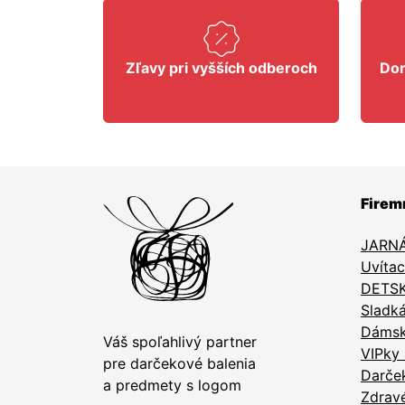
Zľavy pri vyšších odberoch
Dor
Firem
JARNÁ
Uvítac
DETSK
Sladk
Dámske
Váš spoľahlivý partner
VIPky 
pre darčekové balenia
Darče
a predmety s logom
Zdrav