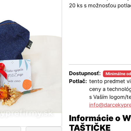
20 ks s možnosťou potla
Dostupnosť:
Minimálne o
Potlač:
tento predmet v
ceny a technológ
s Vaším logom/t
info@darcekypre
Informácie o
TAŠTIČKE