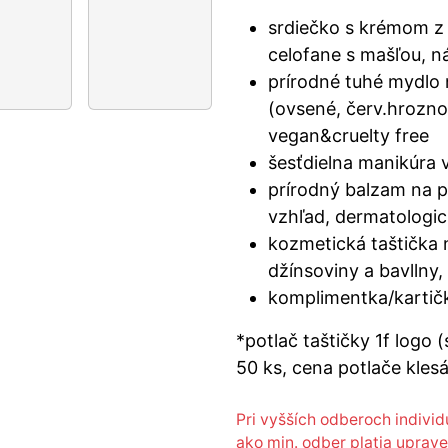
srdiečko s krémom z 
celofane s mašľou, n
prírodné tuhé mydlo n
(ovsené, červ.hrozno,
vegan&cruelty free
šesťdielna manikúra 
prírodný balzam na pe
vzhľad, dermatologic
kozmetická taštička 
džínsoviny a bavllny
komplimentka/kartič
*potlač taštičky 1f logo (
50 ks, cena potlače kles
Pri vyšších odberoch individ
ako min. odber platia uprave