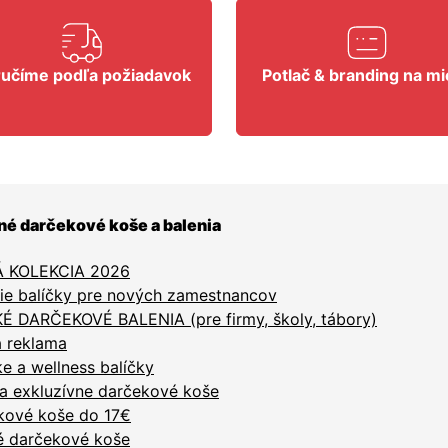
učíme podľa požiadavok
Potlač & branding na mi
né darčekové koše a balenia
 KOLEKCIA 2026
ie balíčky pre nových zamestnancov
É DARČEKOVÉ BALENIA (pre firmy, školy, tábory)
á reklama
 a wellness balíčky
a exkluzívne darčekové koše
kové koše do 17€
é darčekové koše