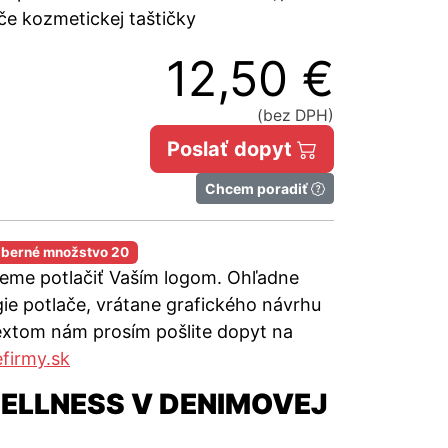
če kozmetickej taštičky
12,50 €
(bez DPH)
Poslať dopyt
Chcem poradiť
dberné množstvo 20
ieme potlačiť Vaším logom. Ohľadne
ie potlače, vrátane grafického návrhu
extom nám prosím pošlite dopyt na
firmy.sk
 WELLNESS V DENIMOVEJ