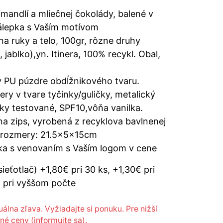
mandlí a mliečnej čokolády, balené v
álepka s Vaším motívom
a ruky a telo, 100gr, rôzne druhy
 jablko),yn. Itinera, 100% recykl. Obal,
v PU púzdre obdĺžnikového tvaru.
ry v tvare tyčinky/guličky, metalický
ky testované, SPF10,vôňa vanilka.
na zips, vyrobená z recyklova bavlnenej
, rozmery: 21.5x5x15cm
ka s venovaním s Vaším logom v cene
sieťotlač) +1,80€ pri 30 ks, +1,30€ pri
á pri vyššom počte
uálna zľava. Vyžiadajte si ponuku. Pre nižší
né ceny (informujte sa).