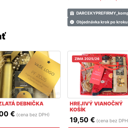
DARCEKYPREFIRMY_kompl
Objednávka krok po kroku
ať
ZIMA 2025/26
slajd
 ZLATÁ DEBNIČKA
HREJIVÝ VIANOČNÝ
KOŠÍK
00 €
(cena bez DPH)
19,50 €
(cena bez DPH