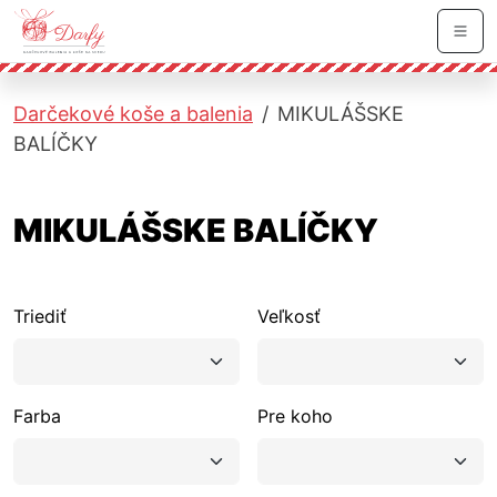
Skočiť na hlavnú navigáciu
Skočiť na obsah
Skočiť na bočnú lištu
Skočiť na pätičku
Men
Darčekové koše a balenia
MIKULÁŠSKE
BALÍČKY
MIKULÁŠSKE BALÍČKY
Triediť
Veľkosť
Farba
Pre koho