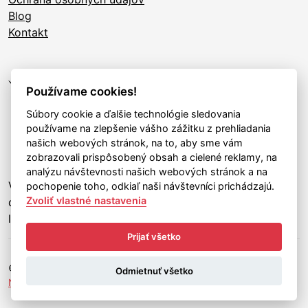
Blog
Kontakt
Používame cookies!
Súbory cookie a ďalšie technológie sledovania
používame na zlepšenie vášho zážitku z prehliadania
našich webových stránok, na to, aby sme vám
zobrazovali prispôsobený obsah a cielené reklamy, na
analýzu návštevnosti našich webových stránok a na
Váš spoľahlivý partner pre
pochopenie toho, odkiaľ naši návštevníci prichádzajú.
Zvoliť vlastné nastavenia
darčekové balenia a predmety s
logom
Prijať všetko
© 2026 LV PROMO, s.r.o. | Všetky práva vyhradené |
Odmietnuť všetko
Nastavenie súborov cookies
Tvorba stránok
: Aglo Solutions