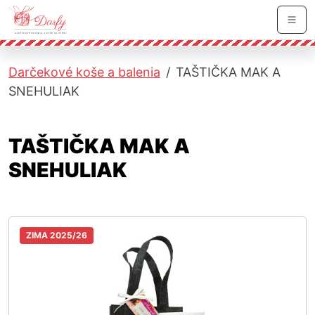
Skočiť na hlavnú navigáciu
Skočiť na obsah
Skočiť na bočnú lištu
Skočiť na pätičku
Men
Darčekové koše a balenia
TAŠTIČKA MAK A
SNEHULIAK
TAŠTIČKA MAK A
SNEHULIAK
ZIMA 2025/26