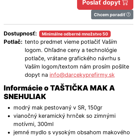
Poslať dopyt
Chcem poradiť
Dostupnosť:
Minimálne odberné množstvo 50
Potlač:
tento predmet vieme potlačiť Vaším
logom. Ohľadne ceny a technológie
potlače, vrátane grafického návrhu s
Vaším logom/textom nám prosím pošlite
dopyt na
info@darcekyprefirmy.sk
Informácie o TAŠTIČKA MAK A
SNEHULIAK
modrý mak pestovaný v SR, 150gr
vianočný keramický hrnček so zimnými
motívmi, 300ml
jemné mydlo s vysokým obsahom makového