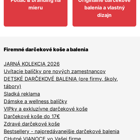
Potlač & branding na
Originálne darčekové
mieru
balenia a vlastný
dizajn
Firemné darčekové koše a balenia
JARNÁ KOLEKCIA 2026
Uvítacie balíčky pre nových zamestnancov
DETSKÉ DARČEKOVÉ BALENIA (pre firmy, školy,
tábory)
Sladká reklama
Dámske a wellness balíčky
VIPky a exkluzívne darčekové koše
Darčekové koše do 17€
Zdravé darčekové koše
Bestsellery - najpredávanejšie darčekové balenia
CHutné VIANOCE vo Vašej firme