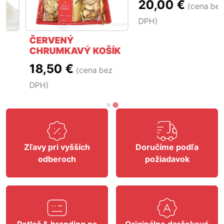
ČERVENÝ
ZLATO-ČIERNY SET
CHRUMKAVÝ KOŠÍK
S TERMOSKOU
18,50 €
20,00 €
(cena bez
(cena bez
DPH)
DPH)
Zľavy pri vyšších
Doručíme podľa
odberoch
požiadavok