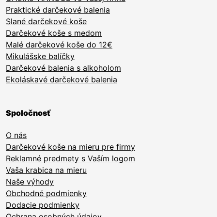
Praktické darčekové balenia
Slané darčekové koše
Darčekové koše s medom
Malé darčekové koše do 12€
Mikulášske balíčky
Darčekové balenia s alkoholom
Ekoláskavé darčekové balenia
Spoločnosť
O nás
Darčekové koše na mieru pre firmy
Reklamné predmety s Vaším logom
Vaša krabica na mieru
Naše výhody
Obchodné podmienky
Dodacie podmienky
Ochrana osobných údajov