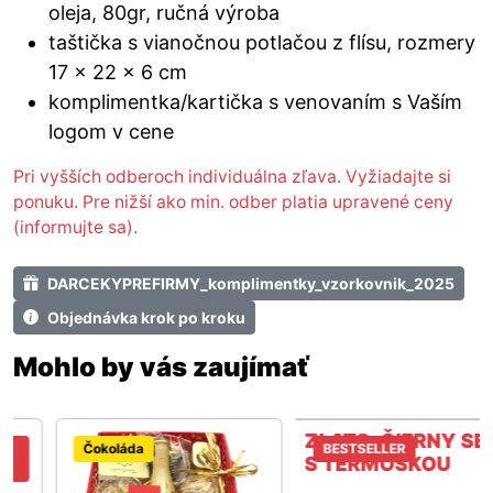
oleja, 80gr, ručná výroba
taštička s vianočnou potlačou z flísu, rozmery
17 x 22 x 6 cm
komplimentka/kartička s venovaním s Vaším
logom v cene
Pri vyšších odberoch individuálna zľava. Vyžiadajte si
ponuku. Pre nižší ako min. odber platia upravené ceny
(informujte sa).
DARCEKYPREFIRMY_komplimentky_vzorkovnik_2025
Objednávka krok po kroku
Mohlo by vás zaujímať
Čokoláda
BESTSELLER