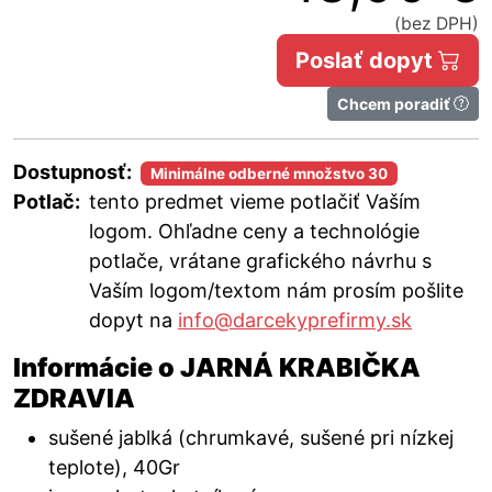
(bez DPH)
Poslať dopyt
Chcem poradiť
Dostupnosť:
Minimálne odberné množstvo 30
Potlač:
tento predmet vieme potlačiť Vaším
logom. Ohľadne ceny a technológie
potlače, vrátane grafického návrhu s
Vaším logom/textom nám prosím pošlite
dopyt na
info@darcekyprefirmy.sk
Informácie o JARNÁ KRABIČKA
ZDRAVIA
sušené jablká (chrumkavé, sušené pri nízkej
teplote), 40Gr