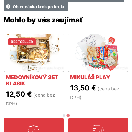
Objednávka krok po kroku
Mohlo by vás zaujímať
BESTSELLER
MEDOVNÍKOVÝ SET
MIKULÁŠ PLAY
KLASIK
13,50 €
(cena bez
12,50 €
(cena bez
DPH)
DPH)