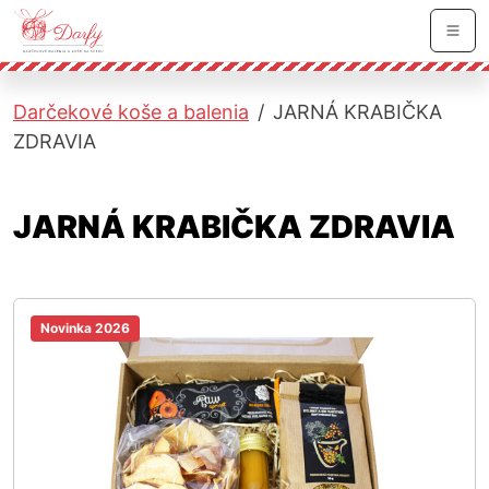
Skočiť na hlavnú navigáciu
Skočiť na obsah
Skočiť na bočnú lištu
Skočiť na pätičku
Men
Darčekové koše a balenia
JARNÁ KRABIČKA
ZDRAVIA
JARNÁ KRABIČKA ZDRAVIA
Novinka 2026