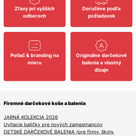
Zľavy pri vyšších
Doručíme podľa
odberoch
požiadavok
Potlač & branding na
Originálne darčekové
mieru
balenia a vlastný
dizajn
Firemné darčekové koše a balenia
JARNÁ KOLEKCIA 2026
Uvítacie balíčky pre nových zamestnancov
DETSKÉ DARČEKOVÉ BALENIA (pre firmy, školy,