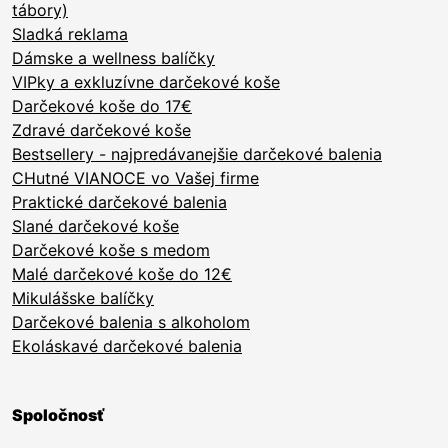
tábory)
Sladká reklama
Dámske a wellness balíčky
VIPky a exkluzívne darčekové koše
Darčekové koše do 17€
Zdravé darčekové koše
Bestsellery - najpredávanejšie darčekové balenia
CHutné VIANOCE vo Vašej firme
Praktické darčekové balenia
Slané darčekové koše
Darčekové koše s medom
Malé darčekové koše do 12€
Mikulášske balíčky
Darčekové balenia s alkoholom
Ekoláskavé darčekové balenia
Spoločnosť