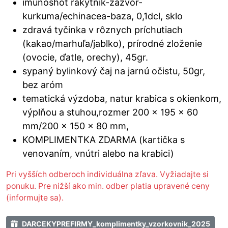
imunoshot rakytník-zázvor-
kurkuma/echinacea-baza, 0,1dcl, sklo
zdravá tyčinka v rôznych príchutiach
(kakao/marhuľa/jablko), prírodné zloženie
(ovocie, ďatle, orechy), 45gr.
sypaný bylinkový čaj na jarnú očistu, 50gr,
bez aróm
tematická výzdoba, natur krabica s okienkom,
výplňou a stuhou,rozmer 200 x 195 x 60
mm/200 x 150 x 80 mm,
KOMPLIMENTKA ZDARMA (kartička s
venovaním, vnútri alebo na krabici)
Pri vyšších odberoch individuálna zľava. Vyžiadajte si
ponuku. Pre nižší ako min. odber platia upravené ceny
(informujte sa).
DARCEKYPREFIRMY_komplimentky_vzorkovnik_2025