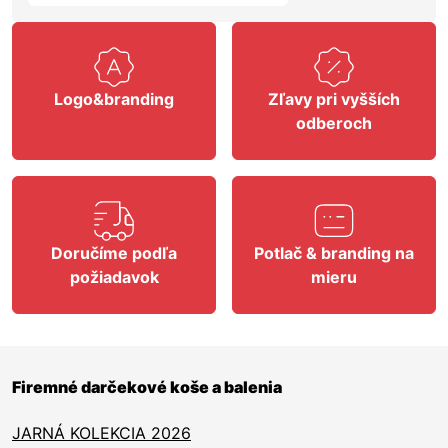
Logo&branding
Zľavy pri vyšších
odberoch
Doručíme podľa
Potlač & branding na
požiadavok
mieru
Firemné darčekové koše a balenia
JARNÁ KOLEKCIA 2026