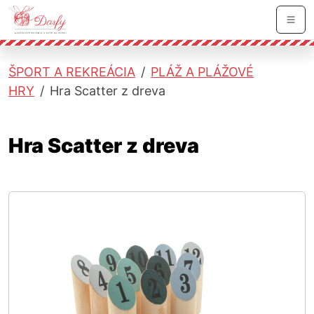
Skočiť na hlavnú navigáciu
Skočiť na obsah
Skočiť na bočnú lištu
Skočiť na pätičku
Men
ŠPORT A REKREÁCIA
PLÁŽ A PLÁŽOVÉ
HRY
Hra Scatter z dreva
Hra Scatter z dreva