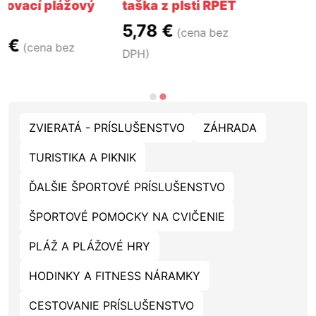
vý
taška z plsti RPET
5,78 €
(cena bez
DPH)
ZVIERATÁ - PRÍSLUŠENSTVO
ZÁHRADA
TURISTIKA A PIKNIK
ĎALŠIE ŠPORTOVÉ PRÍSLUŠENSTVO
ŠPORTOVÉ POMOCKY NA CVIČENIE
PLÁŽ A PLÁŽOVÉ HRY
HODINKY A FITNESS NÁRAMKY
CESTOVANIE PRÍSLUŠENSTVO