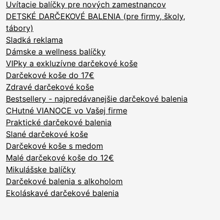
Uvítacie balíčky pre nových zamestnancov
DETSKÉ DARČEKOVÉ BALENIA (pre firmy, školy,
tábory)
Sladká reklama
Dámske a wellness balíčky
VIPky a exkluzívne darčekové koše
Darčekové koše do 17€
Zdravé darčekové koše
Bestsellery - najpredávanejšie darčekové balenia
CHutné VIANOCE vo Vašej firme
Praktické darčekové balenia
Slané darčekové koše
Darčekové koše s medom
Malé darčekové koše do 12€
Mikulášske balíčky
Darčekové balenia s alkoholom
Ekoláskavé darčekové balenia