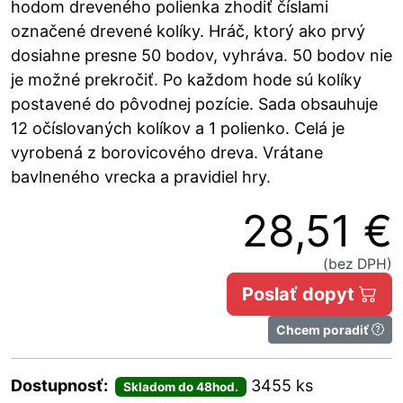
hodom dreveného polienka zhodiť číslami
označené drevené kolíky. Hráč, ktorý ako prvý
dosiahne presne 50 bodov, vyhráva. 50 bodov nie
je možné prekročiť. Po každom hode sú kolíky
postavené do pôvodnej pozície. Sada obsauhuje
12 očíslovaných kolíkov a 1 polienko. Celá je
vyrobená z borovicového dreva. Vrátane
bavlneného vrecka a pravidiel hry.
28,51 €
(bez DPH)
Poslať dopyt
Chcem poradiť
Dostupnosť:
3455 ks
Skladom do 48hod.