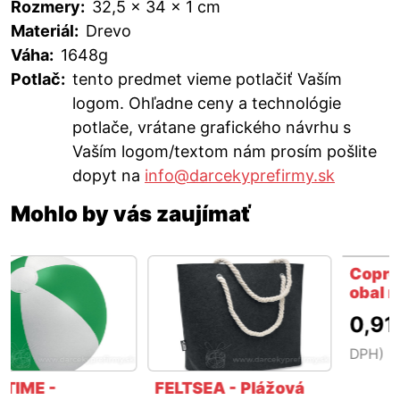
Rozmery:
32,5 x 34 x 1 cm
Materiál:
Drevo
Váha:
1648g
Potlač:
tento predmet vieme potlačiť Vaším
logom. Ohľadne ceny a technológie
potlače, vrátane grafického návrhu s
Vaším logom/textom nám prosím pošlite
dopyt na
info@darcekyprefirmy.sk
Mohlo by vás zaujímať
Coprox - vodeodol
obal na mobil
0,91 €
(cena bez
DPH)
FELTSEA - Plážová