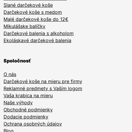
Slané darčekové koše
Darčekové koše s medom
Malé darčekové koše do 12€
Mikulášske balíčky
Darčekové balenia s alkoholom
Ekoláskavé darčekové balenia
Spoločnosť
O nás
Darčekové koše na mieru pre firmy
Reklamné predmety s Vaším logom
Vaša krabica na mieru
Naše výhody
Obchodné podmienky
Dodacie podmienky
Ochrana osobných údajov
Blog