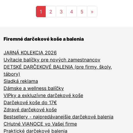
Aktuálna stránka 1
1
2
3
4
5
»
Firemné darčekové koše a balenia
JARNÁ KOLEKCIA 2026
Uvítacie balíčky pre nových zamestnancov
DETSKÉ DARČEKOVÉ BALENIA (pre firmy, školy,
tábory)
Sladká reklama
Dámske a wellness balíčky
VIPky a exkluzívne darčekové koše
Darčekové koše do 17€
Zdravé darčekové koše
Bestsellery - najpredávanejšie darčekové balenia
CHutné VIANOCE vo Vašej firme
Praktické darčekové balenia