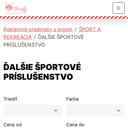
Skočiť na hlavnú navigáciu
Skočiť na obsah
Skočiť na bočnú lištu
Skočiť na pätičku
Men
Reklamné predmety s logom
ŠPORT A
REKREÁCIA
ĎALŠIE ŠPORTOVÉ
PRÍSLUŠENSTVO
ĎALŠIE ŠPORTOVÉ
PRÍSLUŠENSTVO
Triediť
Farba
Cena od
Cena do