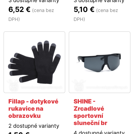
3 dostupné varianty
3 dostupné varianty
6,52 €
5,10 €
(cena bez
(cena bez
DPH)
DPH)
Fillap - dotykové
SHINE -
rukavice na
Zrcadlové
obrazovku
sportovní
sluneční br
2 dostupné varianty
4 dostupné varianty