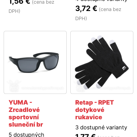
1,56 €
(cena bez
3,72 €
(cena bez
DPH)
DPH)
YUMA -
Retap - RPET
Zrcadlové
dotykové
sportovní
rukavice
sluneční br
3 dostupné varianty
5 dostupných
1,77 €