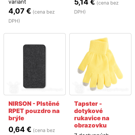
5,14 €
variant
(cena bez
4,07 €
(cena bez
DPH)
DPH)
NIRSON - Plstěné
Tapster -
RPET pouzdro na
dotykové
brýle
rukavice na
obrazovku
0,64 €
(cena bez