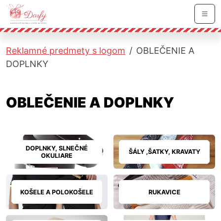
Skočiť na hlavnú navigáciu
Skočiť na obsah
Skočiť na bočnú lištu
Skočiť na pätičku
Men
Reklamné predmety s logom
OBLEČENIE A
DOPLNKY
OBLEČENIE A DOPLNKY
DOPLNKY, SLNEČNÉ
ŠÁLY ,ŠATKY, KRAVATY
OKULIARE
KOŠELE A POLOKOŠELE
RUKAVICE