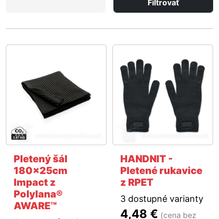
Filtrovať
Pletený šál
HANDNIT -
180x25cm
Pletené rukavice
Impact z
z RPET
Polylana®
3 dostupné varianty
AWARE™
4,48 €
(cena bez