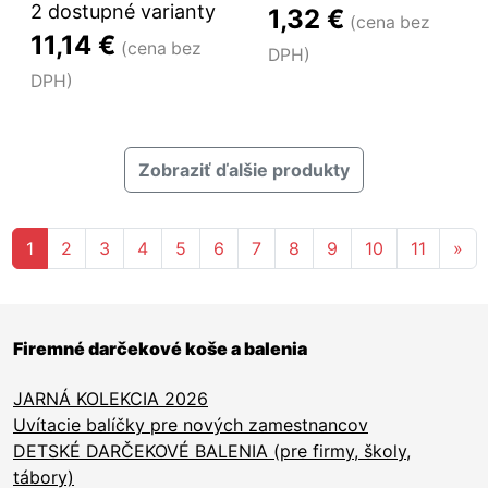
2 dostupné varianty
1,32 €
(cena bez
11,14 €
(cena bez
DPH)
DPH)
Zobraziť ďalšie produkty
Aktuálna stránka 1
1
2
3
4
5
6
7
8
9
10
11
»
Firemné darčekové koše a balenia
JARNÁ KOLEKCIA 2026
Uvítacie balíčky pre nových zamestnancov
DETSKÉ DARČEKOVÉ BALENIA (pre firmy, školy,
tábory)